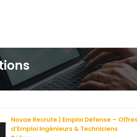
tions
Novae Recrute | Emploi Défense – Offre
d’Emploi Ingénieurs & Techniciens