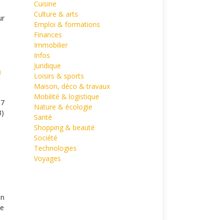
Cuisine
Culture & arts
ur
Emploi & formations
Finances
Immobilier
Infos
Juridique
n
Loisirs & sports
Maison, déco & travaux
Mobilité & logistique
87
Nature & écologie
3)
Santé
Shopping & beauté
Société
Technologies
Voyages
on
me