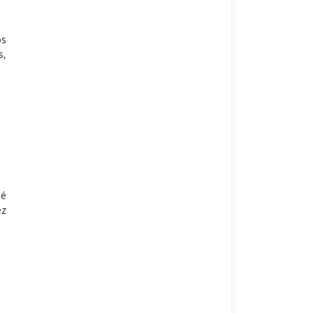
os
s,
hé
ez