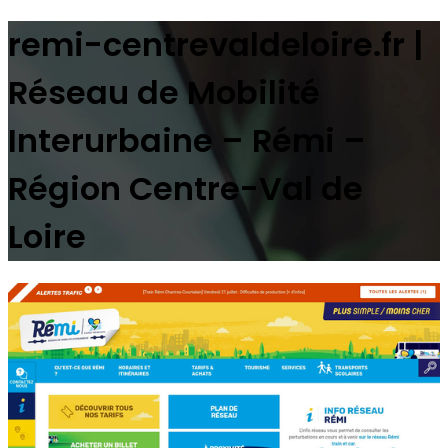
remi-centrevaldeloire.fr |
Réseau de Mobilité
Interurbaine – Rémi –
Région Centre-Val de
Loire