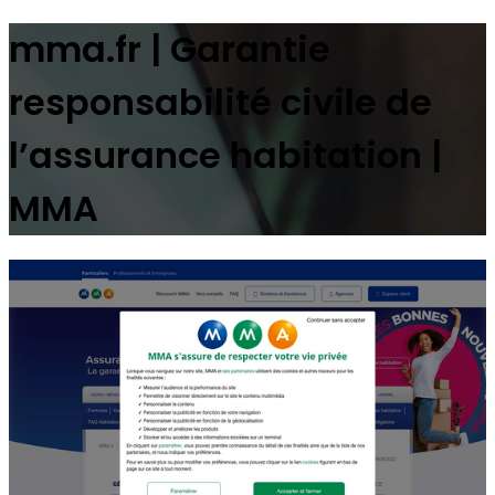
mma.fr | Garantie
responsabilité civile de
l’assurance habitation |
MMA