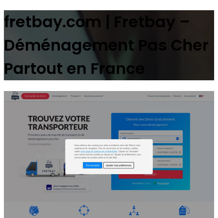
fretbay.com | Fretbay –
Déménagement Pas Cher
Partout en France