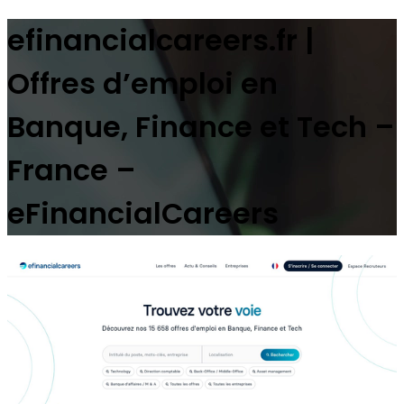
efinancialcareers.fr |
Offres d’emploi en
Banque, Finance et Tech –
France –
eFinancialCareers