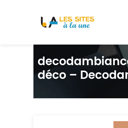
decodambiance.
déco – Decod